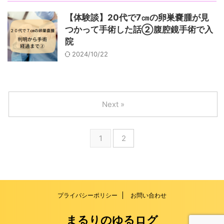
【体験談】20代で7㎝の卵巣嚢腫が見
つかって手術した話②腹腔鏡手術で入
院
2024/10/22
Next »
1
2
プライバシーポリシー
お問い合わせ
まるりのゆるログ